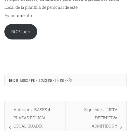
Local de la plantilla de personal de este
Ayuntamiento
BOPJaén
RESULTADOS / PUBLICACIONES DE INTERÉS
Navegación
Entrada
Entrada
Anterior
BASES 4
Siguiente
LISTA
de
anterior:
siguiente:
PLAZAS POLICÍA
DEFINITIVA
entradas
LOCAL GUADIX
ADMITIDOS Y