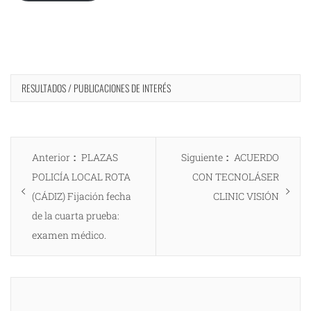
RESULTADOS / PUBLICACIONES DE INTERÉS
Navegación
Entrada
Entrada
Anterior
PLAZAS
Siguiente
ACUERDO
de
anterior:
siguiente:
POLICÍA LOCAL ROTA
CON TECNOLÁSER
entradas
(CÁDIZ) Fijación fecha
CLINIC VISIÓN
de la cuarta prueba:
examen médico.