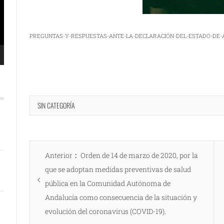
PREGUNTAS-Y-RESPUESTAS-ANTE-LA-DECLARACIÓN-DEL-ESTADO-DE
SIN CATEGORÍA
Navegación
Entrada
Anterior
Orden de 14 de marzo de 2020, por la
de
anterior:
que se adoptan medidas preventivas de salud
entradas
pública en la Comunidad Autónoma de
Andalucía como consecuencia de la situación y
evolución del coronavirus (COVID-19).