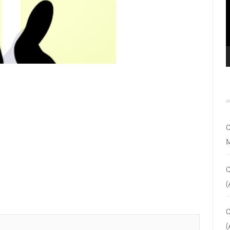
C
C
(
C
(