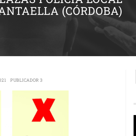
ANTAELLA (CÓRDOBA)
021
PUBLICADOR 3
R
d
v