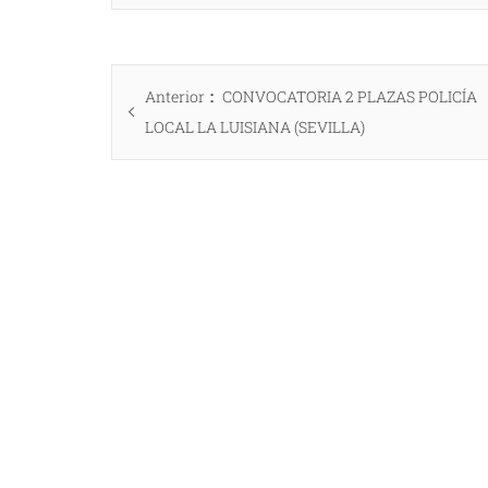
Navegación
Entrada
Anterior
CONVOCATORIA 2 PLAZAS POLICÍA
de
anterior:
LOCAL LA LUISIANA (SEVILLA)
entradas