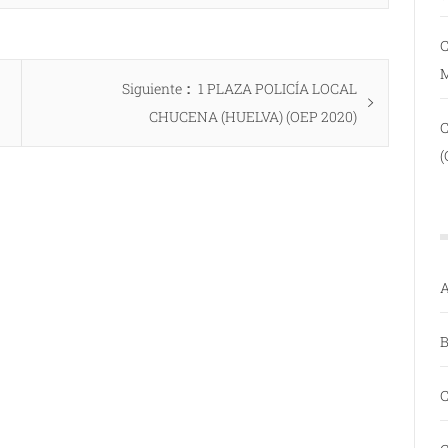
C
Entrada
Siguiente
1 PLAZA POLICÍA LOCAL
siguiente:
CHUCENA (HUELVA) (OEP 2020)
(
A
B
C