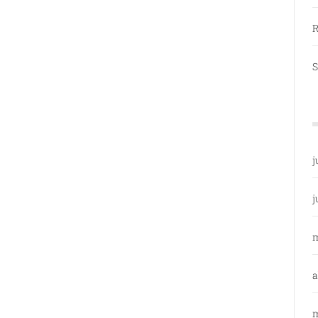
R
S
j
j
a
m