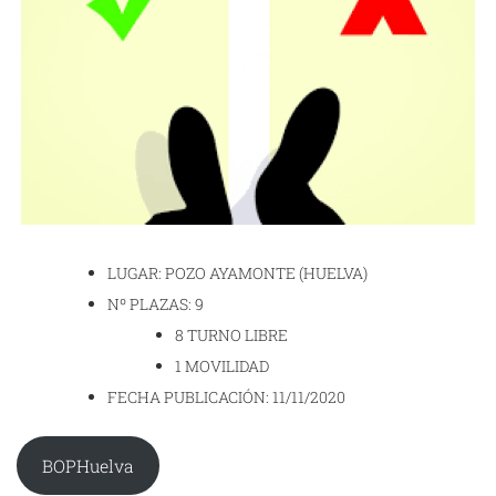
LUGAR: POZO AYAMONTE (HUELVA)
Nº PLAZAS: 9
8 TURNO LIBRE
1 MOVILIDAD
FECHA PUBLICACIÓN: 11/11/2020
BOPHuelva