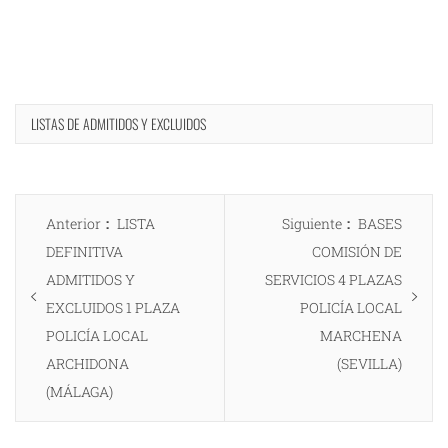
LISTAS DE ADMITIDOS Y EXCLUIDOS
Navegación
Entrada
Entrada
Anterior
LISTA
Siguiente
BASES
de
anterior:
siguiente:
DEFINITIVA
COMISIÓN DE
entradas
ADMITIDOS Y
SERVICIOS 4 PLAZAS
EXCLUIDOS 1 PLAZA
POLICÍA LOCAL
POLICÍA LOCAL
MARCHENA
ARCHIDONA
(SEVILLA)
(MÁLAGA)