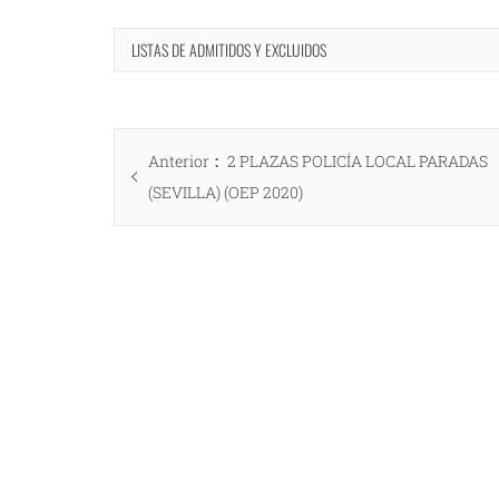
LISTAS DE ADMITIDOS Y EXCLUIDOS
Navegación
Entrada
Anterior
2 PLAZAS POLICÍA LOCAL PARADAS
de
anterior:
(SEVILLA) (OEP 2020)
entradas