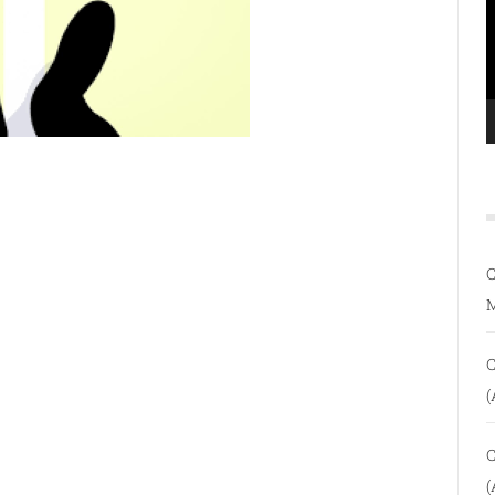
C
C
(
C
(