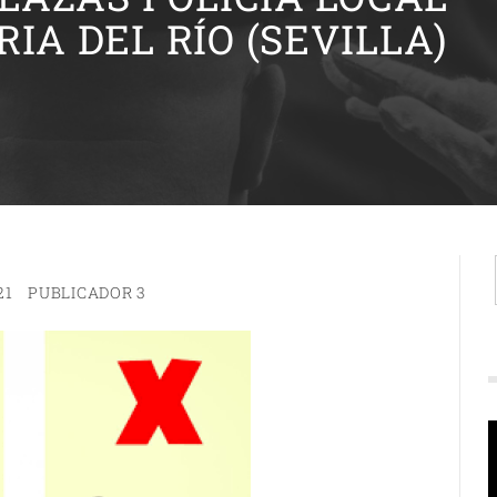
RIA DEL RÍO (SEVILLA)
21
PUBLICADOR 3
R
d
v