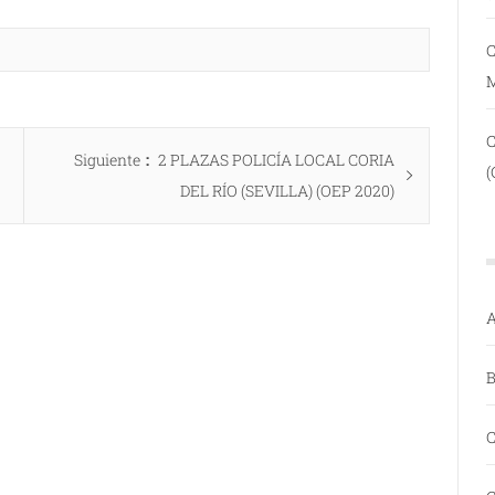
C
Entrada
Siguiente
2 PLAZAS POLICÍA LOCAL CORIA
(
siguiente:
DEL RÍO (SEVILLA) (OEP 2020)
A
B
C