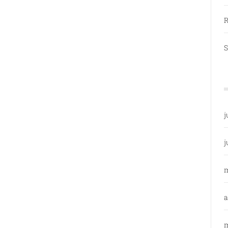
R
S
j
j
a
m