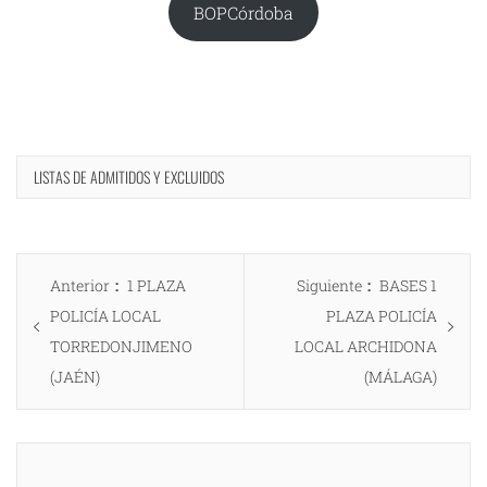
BOPCórdoba
LISTAS DE ADMITIDOS Y EXCLUIDOS
Navegación
Entrada
Entrada
Anterior
1 PLAZA
Siguiente
BASES 1
de
anterior:
siguiente:
POLICÍA LOCAL
PLAZA POLICÍA
entradas
TORREDONJIMENO
LOCAL ARCHIDONA
(JAÉN)
(MÁLAGA)