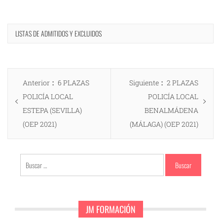
LISTAS DE ADMITIDOS Y EXCLUIDOS
Navegación
Entrada
Entrada
Anterior
6 PLAZAS
Siguiente
2 PLAZAS
de
anterior:
siguiente:
POLICÍA LOCAL
POLICÍA LOCAL
entradas
ESTEPA (SEVILLA)
BENALMÁDENA
(OEP 2021)
(MÁLAGA) (OEP 2021)
Buscar:
JM FORMACIÓN