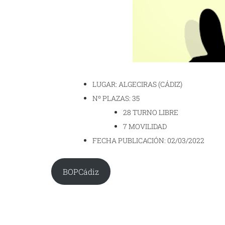
LUGAR: ALGECIRAS (CÁDIZ)
Nº PLAZAS: 35
28 TURNO LIBRE
7 MOVILIDAD
FECHA PUBLICACIÓN: 02/03/2022
BOPCádiz