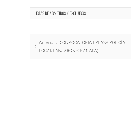
LISTAS DE ADMITIDOS Y EXCLUIDOS
Navegación
Entrada
Anterior
CONVOCATORIA 1 PLAZA POLICÍA
de
anterior:
LOCAL LANJARÓN (GRANADA)
entradas