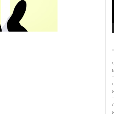
C
C
(
C
(