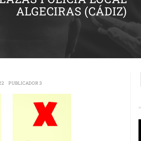
ALGECIRAS (CÁDIZ)
22
PUBLICADOR 3
R
d
v