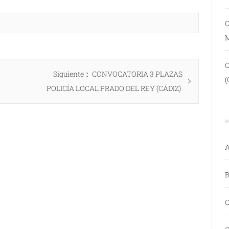
C
Entrada
Siguiente
CONVOCATORIA 3 PLAZAS
(
siguiente:
POLICÍA LOCAL PRADO DEL REY (CÁDIZ)
A
B
C