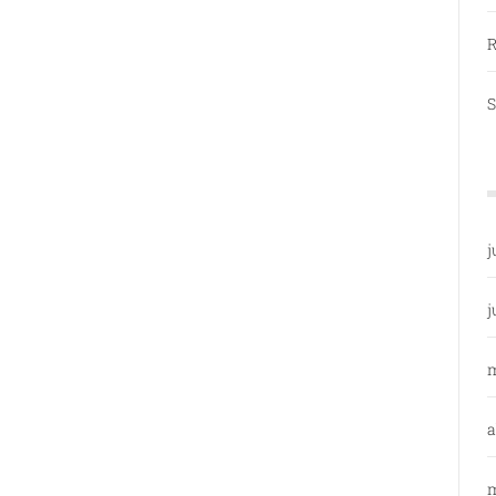
R
S
j
j
a
m