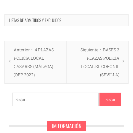
LISTAS DE ADMITIDOS Y EXCLUIDOS
Navegación
Entrada
Entrada
Anterior
4 PLAZAS
Siguiente
BASES 2
de
anterior:
siguiente:
POLICÍA LOCAL
PLAZAS POLICÍA
entradas
CASARES (MÁLAGA)
LOCAL EL CORONIL
(OEP 2022)
(SEVILLA)
Buscar:
JM FORMACIÓN