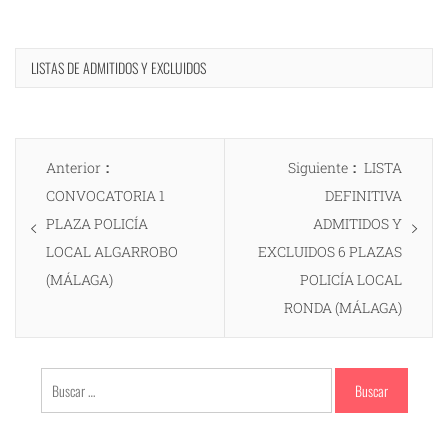
LISTAS DE ADMITIDOS Y EXCLUIDOS
Navegación
Entrada
Entrada
Anterior
Siguiente
LISTA
de
anterior:
siguiente:
CONVOCATORIA 1
DEFINITIVA
entradas
PLAZA POLICÍA
ADMITIDOS Y
LOCAL ALGARROBO
EXCLUIDOS 6 PLAZAS
(MÁLAGA)
POLICÍA LOCAL
RONDA (MÁLAGA)
Buscar: