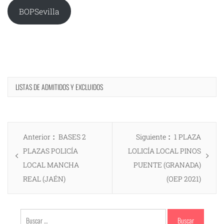
BOPSevilla
LISTAS DE ADMITIDOS Y EXCLUIDOS
Navegación
Entrada
Entrada
Anterior
BASES 2
Siguiente
1 PLAZA
de
anterior:
siguiente:
PLAZAS POLICÍA
LOLICÍA LOCAL PINOS
entradas
LOCAL MANCHA
PUENTE (GRANADA)
REAL (JAÉN)
(OEP 2021)
Buscar: