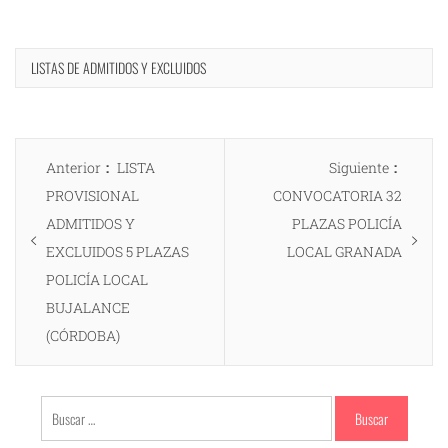
LISTAS DE ADMITIDOS Y EXCLUIDOS
Navegación
Entrada
Entrad
Anterior
LISTA
Siguiente
de
anterior:
siguien
PROVISIONAL
CONVOCATORIA 32
entradas
ADMITIDOS Y
PLAZAS POLICÍA
EXCLUIDOS 5 PLAZAS
LOCAL GRANADA
POLICÍA LOCAL
BUJALANCE
(CÓRDOBA)
Buscar: