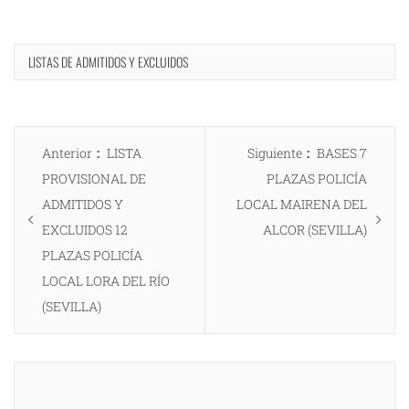
LISTAS DE ADMITIDOS Y EXCLUIDOS
Navegación
Entrada
Entrada
Anterior
LISTA
Siguiente
BASES 7
de
anterior:
siguiente:
PROVISIONAL DE
PLAZAS POLICÍA
entradas
ADMITIDOS Y
LOCAL MAIRENA DEL
EXCLUIDOS 12
ALCOR (SEVILLA)
PLAZAS POLICÍA
LOCAL LORA DEL RÍO
(SEVILLA)