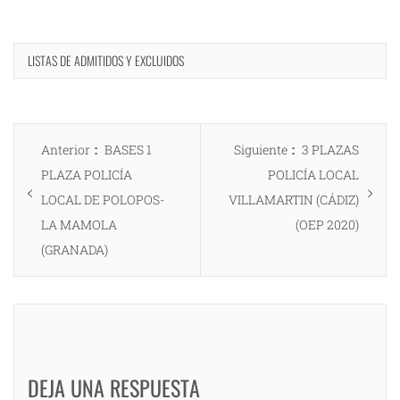
LISTAS DE ADMITIDOS Y EXCLUIDOS
Navegación
Entrada
Entrada
Anterior
BASES 1
Siguiente
3 PLAZAS
de
anterior:
siguiente:
PLAZA POLICÍA
POLICÍA LOCAL
entradas
LOCAL DE POLOPOS-
VILLAMARTIN (CÁDIZ)
LA MAMOLA
(OEP 2020)
(GRANADA)
DEJA UNA RESPUESTA