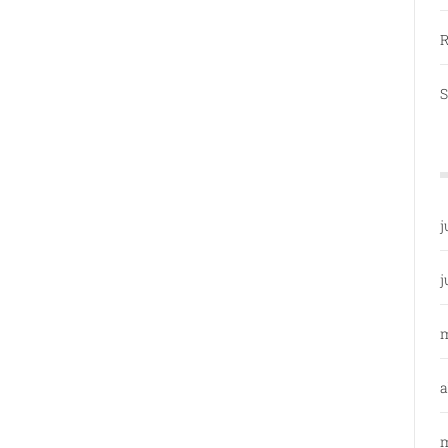
R
S
j
j
a
m