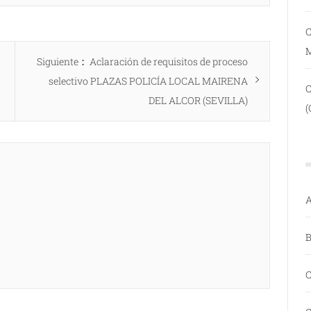
C
Entrada
Siguiente
Aclaración de requisitos de proceso
siguiente:
selectivo PLAZAS POLICÍA LOCAL MAIRENA
DEL ALCOR (SEVILLA)
(
A
B
C