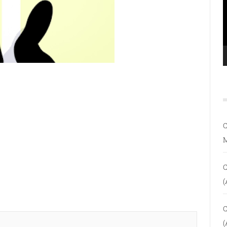
C
C
(
C
(