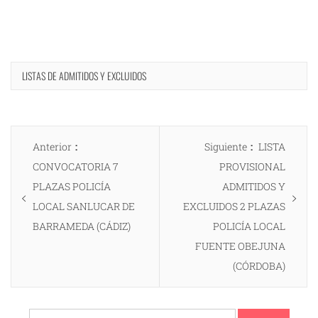
LISTAS DE ADMITIDOS Y EXCLUIDOS
Navegación
Entrada
Entrada
Anterior
Siguiente
LISTA
de
anterior:
siguiente:
CONVOCATORIA 7
PROVISIONAL
entradas
PLAZAS POLICÍA
ADMITIDOS Y
LOCAL SANLUCAR DE
EXCLUIDOS 2 PLAZAS
BARRAMEDA (CÁDIZ)
POLICÍA LOCAL
FUENTE OBEJUNA
(CÓRDOBA)
Buscar: