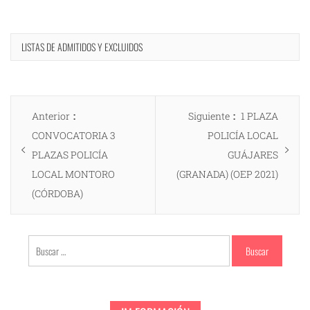
LISTAS DE ADMITIDOS Y EXCLUIDOS
Navegación
Entrada
Entrada
Anterior
Siguiente
1 PLAZA
de
anterior:
siguiente:
CONVOCATORIA 3
POLICÍA LOCAL
entradas
PLAZAS POLICÍA
GUÁJARES
LOCAL MONTORO
(GRANADA) (OEP 2021)
(CÓRDOBA)
Buscar: