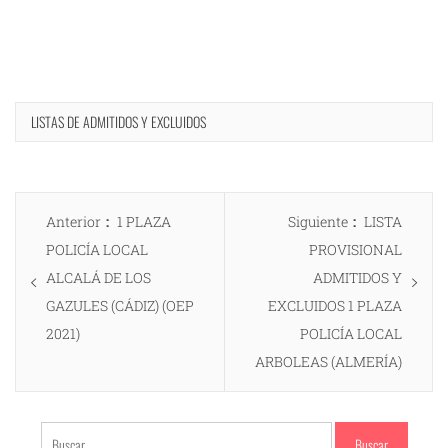
LISTAS DE ADMITIDOS Y EXCLUIDOS
Navegación
Entrada
Entrada
Anterior
1 PLAZA
Siguiente
LISTA
de
anterior:
siguiente:
POLICÍA LOCAL
PROVISIONAL
entradas
ALCALÁ DE LOS
ADMITIDOS Y
GAZULES (CÁDIZ) (OEP
EXCLUIDOS 1 PLAZA
2021)
POLICÍA LOCAL
ARBOLEAS (ALMERÍA)
Buscar: