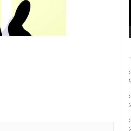
C
C
(
C
(