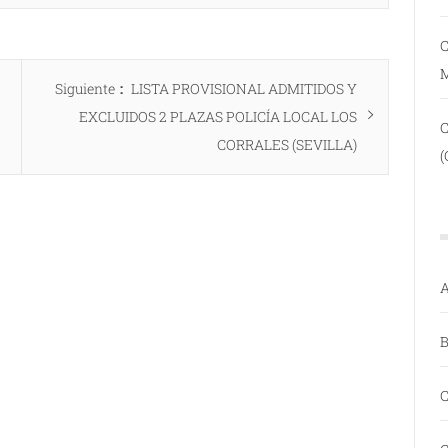
C
Entrada
Siguiente
LISTA PROVISIONAL ADMITIDOS Y
siguiente:
EXCLUIDOS 2 PLAZAS POLICÍA LOCAL LOS
CORRALES (SEVILLA)
(
A
B
C