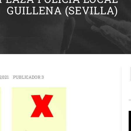
GUILLENA (SEVILLA)
2021
PUBLICADOR 3
R
d
v