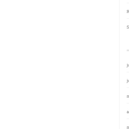
R
S
j
j
a
m