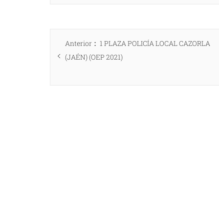
Navegación
Entrada
Anterior
1 PLAZA POLICÍA LOCAL CAZORLA
de
anterior:
(JAÉN) (OEP 2021)
entradas