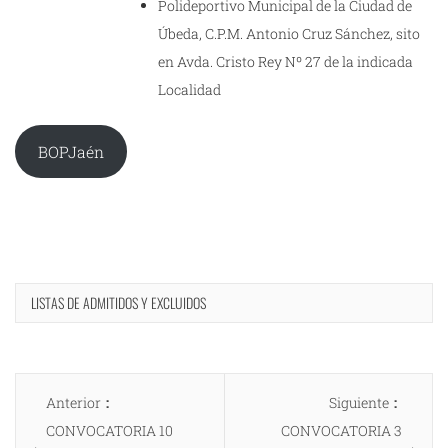
Polideportivo Municipal de la Ciudad de
Úbeda, C.P.M. Antonio Cruz Sánchez, sito
en Avda. Cristo Rey Nº 27 de la indicada
Localidad
BOPJaén
LISTAS DE ADMITIDOS Y EXCLUIDOS
Navegación
Entrada
Entrad
Anterior
Siguiente
de
anterior:
siguien
CONVOCATORIA 10
CONVOCATORIA 3