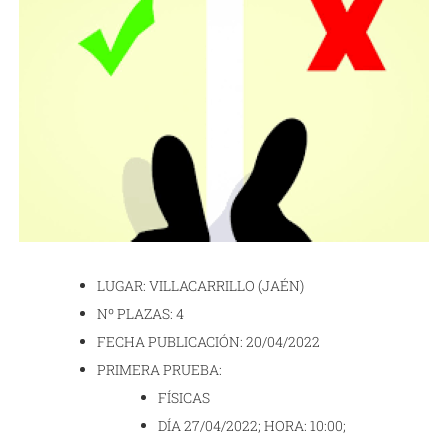
LUGAR: VILLACARRILLO (JAÉN)
Nº PLAZAS: 4
FECHA PUBLICACIÓN: 20/04/2022
PRIMERA PRUEBA:
FÍSICAS
DÍA 27/04/2022; HORA: 10:00;