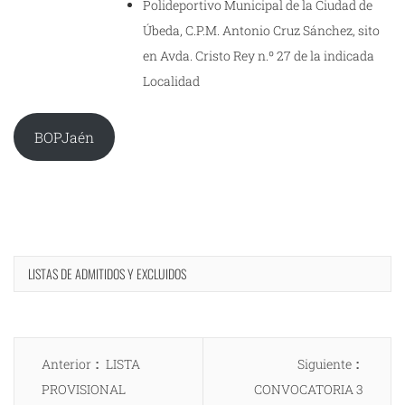
Polideportivo Municipal de la Ciudad de
Úbeda, C.P.M. Antonio Cruz Sánchez, sito
en Avda. Cristo Rey n.º 27 de la indicada
Localidad
BOPJaén
LISTAS DE ADMITIDOS Y EXCLUIDOS
Navegación
Entrada
Entrad
Anterior
LISTA
Siguiente
de
anterior:
siguien
PROVISIONAL
CONVOCATORIA 3