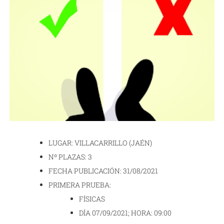
LUGAR: VILLACARRILLO (JAÉN)
Nº PLAZAS: 3
FECHA PUBLICACIÓN: 31/08/2021
PRIMERA PRUEBA:
FÍSICAS
DÍA 07/09/2021; HORA: 09:00