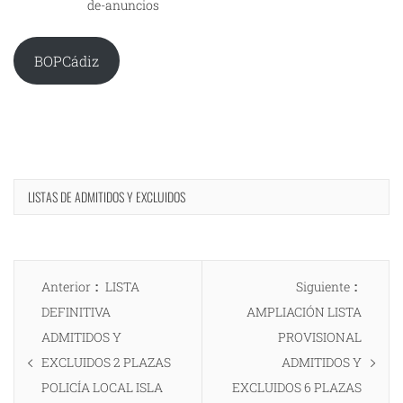
de-anuncios
BOPCádiz
LISTAS DE ADMITIDOS Y EXCLUIDOS
Navegación
Entrada
Entrad
Anterior
LISTA
Siguiente
de
anterior:
siguien
DEFINITIVA
AMPLIACIÓN LISTA
entradas
ADMITIDOS Y
PROVISIONAL
EXCLUIDOS 2 PLAZAS
ADMITIDOS Y
POLICÍA LOCAL ISLA
EXCLUIDOS 6 PLAZAS