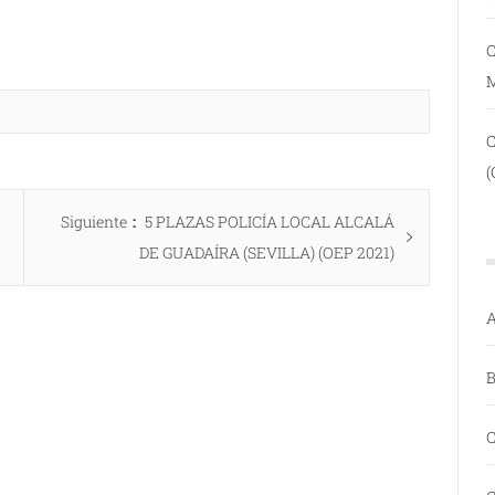
C
(
Entrada
Siguiente
5 PLAZAS POLICÍA LOCAL ALCALÁ
siguiente:
DE GUADAÍRA (SEVILLA) (OEP 2021)
A
B
C