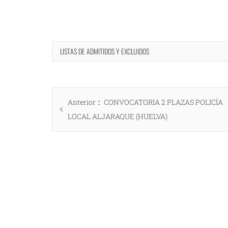
LISTAS DE ADMITIDOS Y EXCLUIDOS
Navegación
Entrada
Anterior
CONVOCATORIA 2 PLAZAS POLICÍA
de
anterior:
LOCAL ALJARAQUE (HUELVA)
entradas