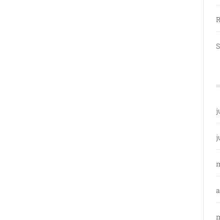
R
S
j
j
a
m