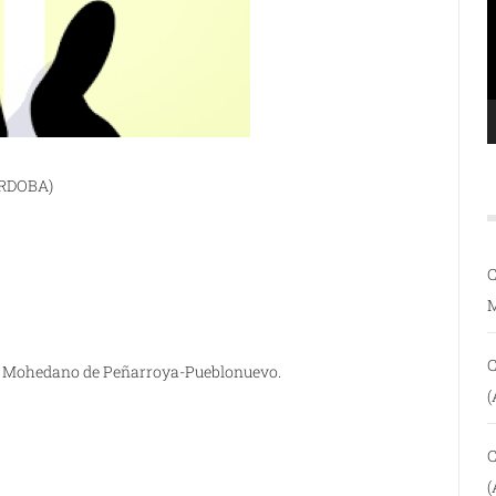
ÓRDOBA)
C
C
es Mohedano de Peñarroya-Pueblonuevo.
(
C
(