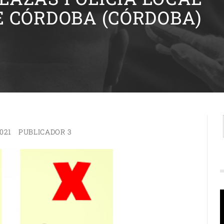
E CÓRDOBA (CÓRDOBA)
021
PUBLICADOR 3
R
d
v