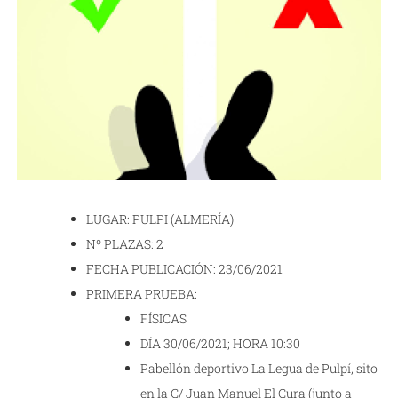
LUGAR: PULPI (ALMERÍA)
Nº PLAZAS: 2
FECHA PUBLICACIÓN: 23/06/2021
PRIMERA PRUEBA:
FÍSICAS
DÍA 30/06/2021; HORA 10:30
Pabellón deportivo La Legua de Pulpí, sito
en la C/ Juan Manuel El Cura (junto a