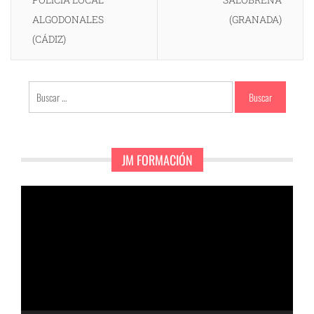
ALGODONALES
(GRANADA)
(CÁDIZ)
Buscar:
JM FORMACIÓN
Reproductor
de
vídeo