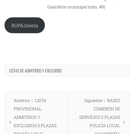
Guardería municipal núm. 49)
BOPAlmería
LISTAS DE ADMITIDOS Y EXCLUIDOS
Navegación
Entrada
Entrada
Anterior
LISTA
Siguiente
BASES
de
anterior:
siguiente:
PROVISIONAL
COMISIÓN DE
entradas
ADMITIDOS Y
SERVICIOS 2 PLAZAS
EXCLUIDOS 5 PLAZAS
POLICÍA LOCAL
POLICÍA LOCAL
SALOBREÑA