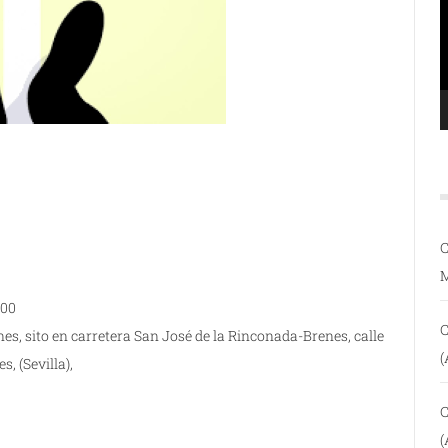
C
:00
C
es, sito en carretera San José de la Rinconada-Brenes, calle
(
, (Sevilla),
C
(