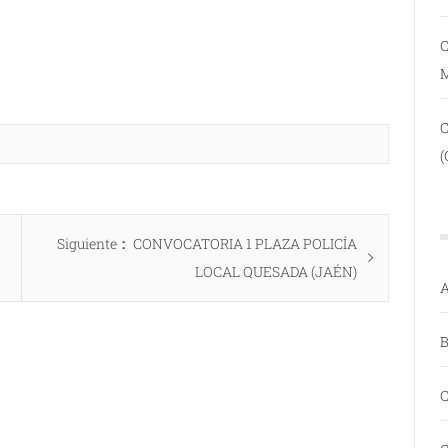
C
(
Entrada
Siguiente
CONVOCATORIA 1 PLAZA POLICÍA
siguiente:
LOCAL QUESADA (JAÉN)
A
B
C