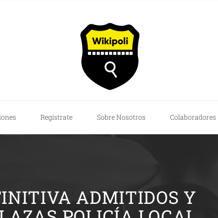
iones
Regístrate
Sobre Nosotros
Colaboradores
FINITIVA ADMITIDOS Y
PLAZAS POLICÍA LOCAL