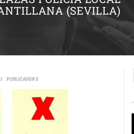
ANTILLANA (SEVILLA)
21
PUBLICADOR 3
R
d
v