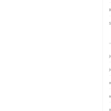
R
S
j
j
a
m