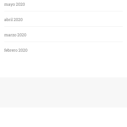
mayo 2020
abril 2020
marzo 2020
febrero 2020
Copyright: WikiPoli - 2020
Tema:
Blog Expert
de
Themeinwp