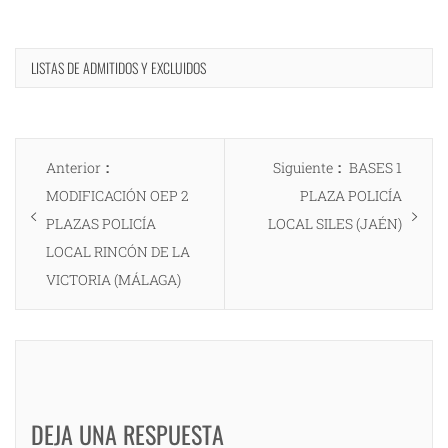
LISTAS DE ADMITIDOS Y EXCLUIDOS
Navegación
Entrada
Entrada
Anterior
Siguiente
BASES 1
de
anterior:
siguiente:
MODIFICACIÓN OEP 2
PLAZA POLICÍA
entradas
PLAZAS POLICÍA
LOCAL SILES (JAÉN)
LOCAL RINCÓN DE LA
VICTORIA (MÁLAGA)
DEJA UNA RESPUESTA