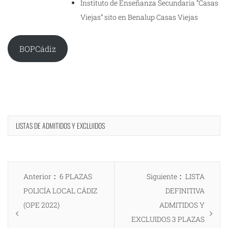
Instituto de Enseñanza Secundaria “Casas
Viejas” sito en Benalup Casas Viejas
BOPCádiz
LISTAS DE ADMITIDOS Y EXCLUIDOS
Navegación
Entrada
Entrada
Anterior
6 PLAZAS
Siguiente
LISTA
de
anterior:
siguiente:
POLICÍA LOCAL CÁDIZ
DEFINITIVA
entradas
(OPE 2022)
ADMITIDOS Y
EXCLUIDOS 3 PLAZAS