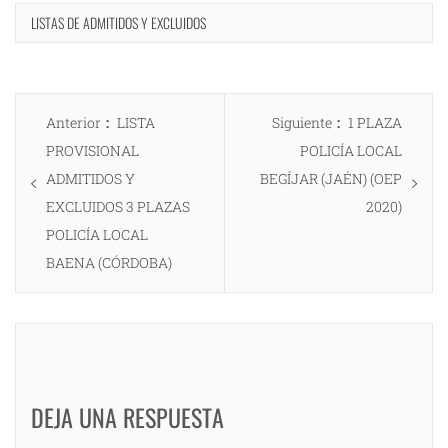
LISTAS DE ADMITIDOS Y EXCLUIDOS
Navegación
Entrada
Entrada
Anterior
LISTA
Siguiente
1 PLAZA
de
anterior:
siguiente:
PROVISIONAL
POLICÍA LOCAL
entradas
ADMITIDOS Y
BEGÍJAR (JAÉN) (OEP
EXCLUIDOS 3 PLAZAS
2020)
POLICÍA LOCAL
BAENA (CÓRDOBA)
DEJA UNA RESPUESTA