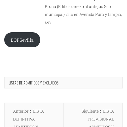
Pruna (Edificio anexo al antiguo Silo
municipal), sito en Avenida Pura y Limpia,
s/n.
BOPSevilla
LISTAS DE ADMITIDOS Y EXCLUIDOS
Navegación
Entrada
Entrada
Anterior
LISTA
Siguiente
LISTA
de
anterior:
siguiente:
DEFINITIVA
PROVISIONAL
entradas
ADMITIDOS Y
ADMITIDOS Y