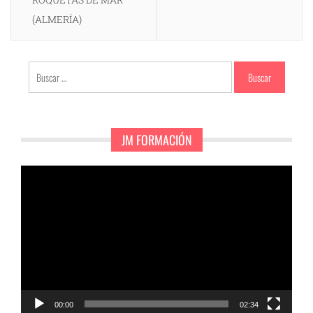
(ALMERÍA)
Buscar:
JM FORMACIÓN
Reproductor
de
vídeo
00:00
02:34