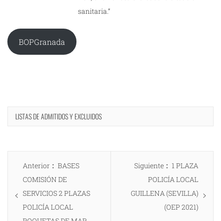
sanitaria.”
BOPGranada
LISTAS DE ADMITIDOS Y EXCLUIDOS
Navegación
Entrada
Entrada
Anterior
BASES
Siguiente
1 PLAZA
de
anterior:
siguiente:
COMISIÓN DE
POLICÍA LOCAL
entradas
SERVICIOS 2 PLAZAS
GUILLENA (SEVILLA)
POLICÍA LOCAL
(OEP 2021)
ROQUETAS DE MAR