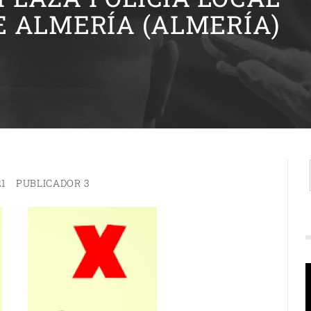
 ALMERÍA (ALMERÍA)
21
PUBLICADOR 3
R
d
v