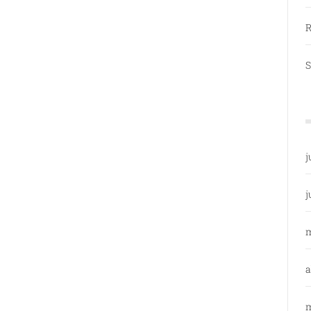
R
S
j
j
a
m