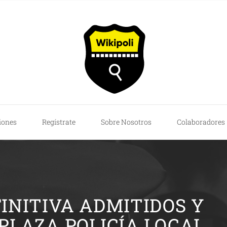
iones
Regístrate
Sobre Nosotros
Colaboradores
FINITIVA ADMITIDOS Y
 PLAZA POLICÍA LOCAL