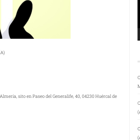
A)
C
Almería, sito en Paseo del Generalife, 40, 04230 Huércal de
C
(
C
(