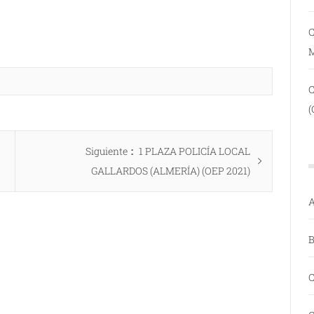
C
(
Entrada
Siguiente
1 PLAZA POLICÍA LOCAL
siguiente:
GALLARDOS (ALMERÍA) (OEP 2021)
A
B
C