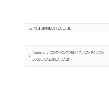
LISTAS DE ADMITIDOS Y EXCLUIDOS
Navegación
Entrada
Anterior
CONVOCATORIA 1 PLAZA POLICÍA
de
anterior:
LOCAL CAZORLA (JAÉN)
entradas