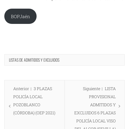
BOPJaén
LISTAS DE ADMITIDOS Y EXCLUIDOS
Navegación
Entrada
Entrada
Anterior
3 PLAZAS
Siguiente
LISTA
de
anterior:
siguiente:
POLICÍA LOCAL
PROVISIONAL
entradas
POZOBLANCO
ADMITIDOS Y
(CÓRDOBA) (OEP 2021)
EXCLUIDOS 6 PLAZAS
POLICÍA LOCAL VISO
DEL ALCOR (SEVILLA)