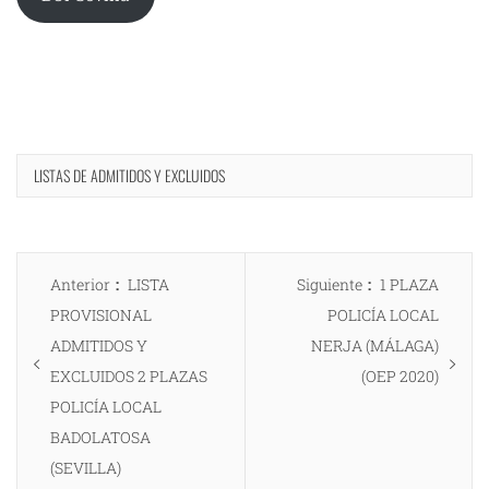
LISTAS DE ADMITIDOS Y EXCLUIDOS
Navegación
Entrada
Entrada
Anterior
LISTA
Siguiente
1 PLAZA
de
anterior:
siguiente:
PROVISIONAL
POLICÍA LOCAL
entradas
ADMITIDOS Y
NERJA (MÁLAGA)
EXCLUIDOS 2 PLAZAS
(OEP 2020)
POLICÍA LOCAL
BADOLATOSA
(SEVILLA)