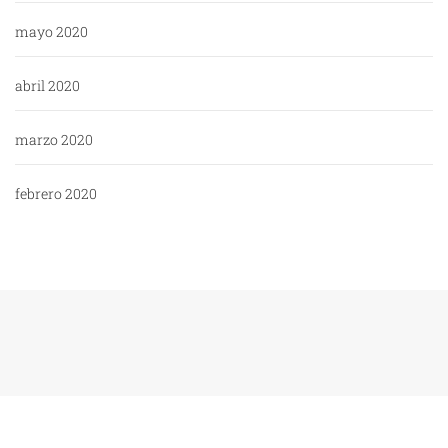
mayo 2020
abril 2020
marzo 2020
febrero 2020
Copyright: WikiPoli - 2020
Tema:
Blog Expert
de
Themeinwp