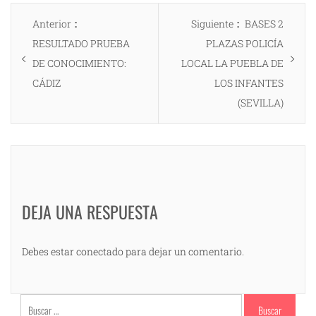
Navegación
Entrada
Entrada
Anterior
Siguiente
BASES 2
de
anterior:
siguiente:
RESULTADO PRUEBA
PLAZAS POLICÍA
entradas
DE CONOCIMIENTO:
LOCAL LA PUEBLA DE
CÁDIZ
LOS INFANTES
(SEVILLA)
DEJA UNA RESPUESTA
Debes estar conectado para dejar un comentario.
Buscar: