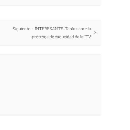
Entrada
Siguiente
INTERESANTE. Tabla sobre la
siguiente:
prórroga de caducidad de la ITV