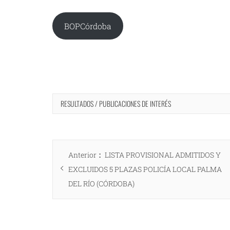
BOPCórdoba
RESULTADOS / PUBLICACIONES DE INTERÉS
Navegación
Entrada
Anterior
LISTA PROVISIONAL ADMITIDOS Y
de
anterior:
EXCLUIDOS 5 PLAZAS POLICÍA LOCAL PALMA
entradas
DEL RÍO (CÓRDOBA)