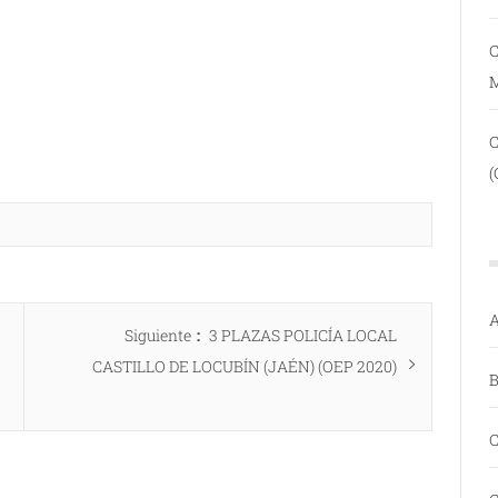
C
(
A
Entrada
Siguiente
3 PLAZAS POLICÍA LOCAL
siguiente:
CASTILLO DE LOCUBÍN (JAÉN) (OEP 2020)
B
C