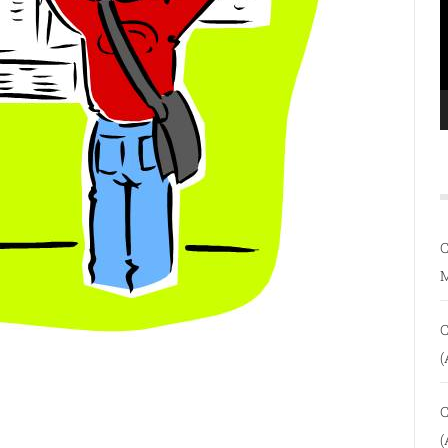
C
C
(
C
(