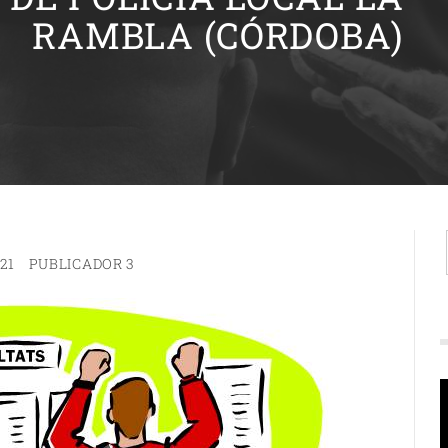
RAMBLA (CÓRDOBA)
21
PUBLICADOR 3
R
d
v