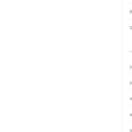
R
S
j
j
a
m