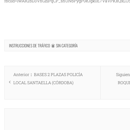
fbclid=IwAR2bD3VhGzIPqCP_shUNbPygP0eJgk0E7VaVPKxQxLOS
INSTRUCCIONES DE TRÁFICO
SIN CATEGORÍA
Navegación
Entrada
Anterior
BASES 2 PLAZAS POLICÍA
Siguien
de
anterior:
LOCAL SANTAELLA (CÓRDOBA)
ROQUE
entradas