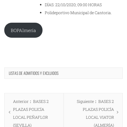
DÍAS: 22/10/2020; 09:00 HORAS
Polideportivo Municipal de Cantoria.
BOPAlmería
LISTAS DE ADMITIDOS Y EXCLUIDOS
Navegación
Entrada
Entrada
Anterior
BASES 2
Siguiente
BASES 2
de
anterior:
siguiente:
PLAZAS POLICÍA
PLAZAS POLICÍA
entradas
LOCAL PEÑAFLOR
LOCAL VIATOR
(SEVILLA)
(ALMERÍA)