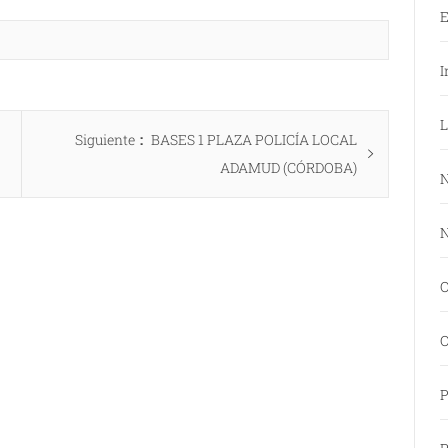
E
I
L
Entrada
Siguiente
BASES 1 PLAZA POLICÍA LOCAL
siguiente:
ADAMUD (CÓRDOBA)
N
N
O
O
P