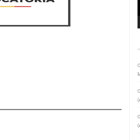
C
C
(
C
(