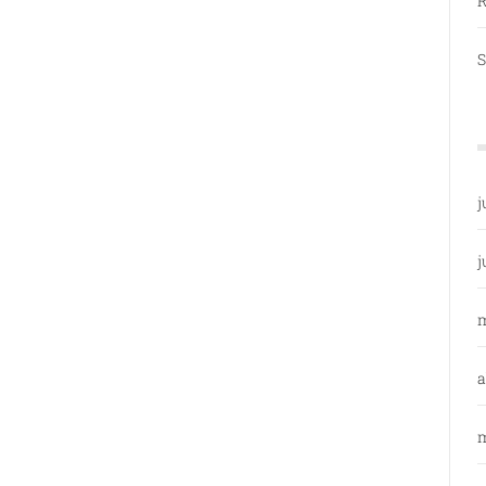
R
S
j
j
a
m