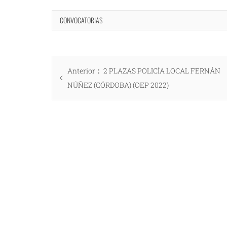
CONVOCATORIAS
Navegación
Entrada
Anterior
2 PLAZAS POLICÍA LOCAL FERNÁN
de
anterior:
NÚÑEZ (CÓRDOBA) (OEP 2022)
entradas