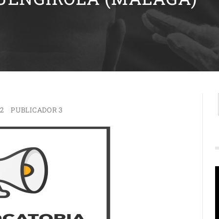
22
PUBLICADOR 3
R
d
v