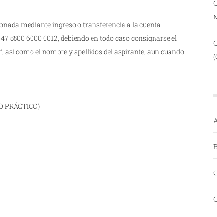
C
bonada mediante ingreso o transferencia a la cuenta
7 5500 6000 0012, debiendo en todo caso consignarse el
l”, así como el nombre y apellidos del aspirante, aun cuando
(
O PRÁCTICO)
A
B
C
C