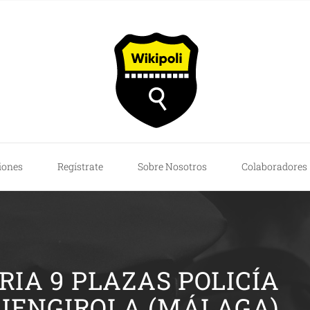
iones
Regístrate
Sobre Nosotros
Colaboradores
IA 9 PLAZAS POLICÍA
UENGIROLA (MÁLAGA)