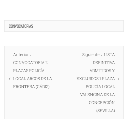
CONVOCATORIAS
Navegación
Entrada
Entrada
Anterior
Siguiente
LISTA
de
anterior:
siguiente:
CONVOCATORIA 2
DEFINITIVA
entradas
PLAZAS POLICÍA
ADMITIDOS Y
LOCAL ARCOS DE LA
EXCLUIDOS 1 PLAZA
FRONTERA (CÁDIZ)
POLICÍA LOCAL
VALENCINA DE LA
CONCEPCIÓN
(SEVILLA)