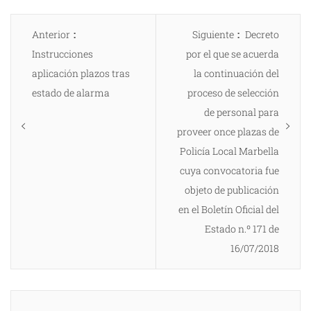
Navegación
Entrada
Entrada
Anterior
Siguiente
Decreto
de
anterior:
siguiente:
Instrucciones
por el que se acuerda
entradas
aplicación plazos tras
la continuación del
estado de alarma
proceso de selección
de personal para
proveer once plazas de
Policía Local Marbella
cuya convocatoria fue
objeto de publicación
en el Boletín Oficial del
Estado n.º 171 de
16/07/2018