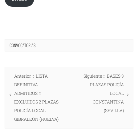
CONVOCATORIAS
Navegación
Entrada
Entrada
Anterior
LISTA
Siguiente
BASES 3
de
anterior:
siguiente:
DEFINITIVA
PLAZAS POLICÍA
entradas
ADMITIDOS Y
LOCAL
EXCLUIDOS 2 PLAZAS
CONSTANTINA
POLICÍA LOCAL
(SEVILLA)
GIBRALEÓN (HUELVA)