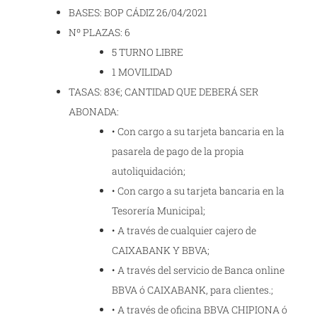
BASES: BOP CÁDIZ 26/04/2021
Nº PLAZAS: 6
5 TURNO LIBRE
1 MOVILIDAD
TASAS: 83€; CANTIDAD QUE DEBERÁ SER
ABONADA:
• Con cargo a su tarjeta bancaria en la
pasarela de pago de la propia
autoliquidación;
• Con cargo a su tarjeta bancaria en la
Tesorería Municipal;
• A través de cualquier cajero de
CAIXABANK Y BBVA;
• A través del servicio de Banca online
BBVA ó CAIXABANK, para clientes.;
• A través de oficina BBVA CHIPIONA ó