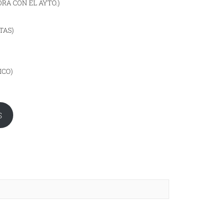
RA CON EL AYTO.)
TAS)
ICO)
S