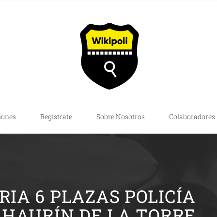
iones
Regístrate
Sobre Nosotros
Colaboradores
IA 6 PLAZAS POLICÍA
LHAURÍN DE LA TORRE