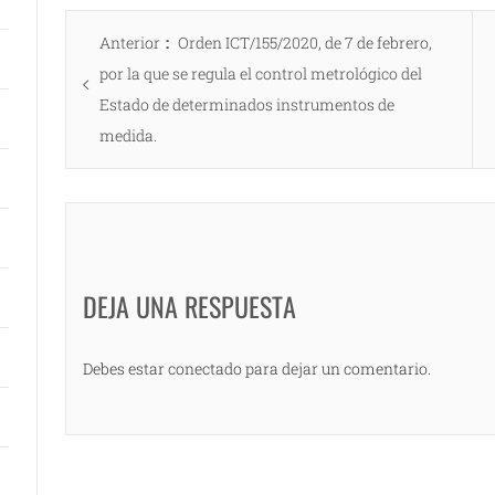
Navegación
Entrada
Anterior
Orden ICT/155/2020, de 7 de febrero,
de
anterior:
por la que se regula el control metrológico del
entradas
Estado de determinados instrumentos de
medida.
DEJA UNA RESPUESTA
Debes estar conectado para dejar un comentario.