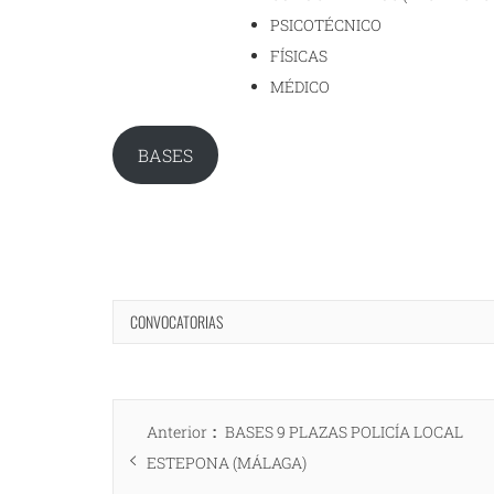
PSICOTÉCNICO
FÍSICAS
MÉDICO
BASES
CONVOCATORIAS
Navegación
Entrada
Anterior
BASES 9 PLAZAS POLICÍA LOCAL
de
anterior:
ESTEPONA (MÁLAGA)
entradas