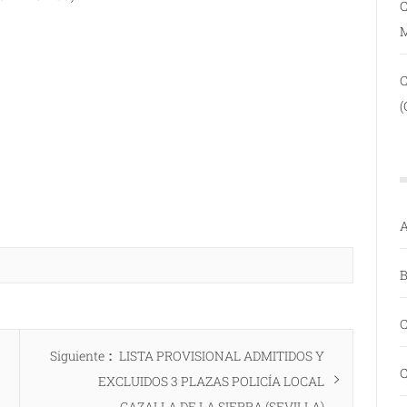
C
(
A
B
C
Entrada
Siguiente
LISTA PROVISIONAL ADMITIDOS Y
C
siguiente:
EXCLUIDOS 3 PLAZAS POLICÍA LOCAL
CAZALLA DE LA SIERRA (SEVILLA)