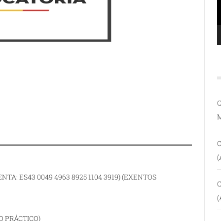
C
C
(
TA: ES43 0049 4963 8925 1104 3919) (EXENTOS
C
(
O PRÁCTICO)