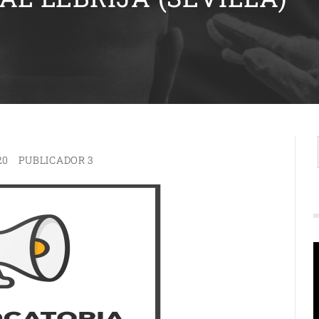
20
PUBLICADOR 3
R
d
v