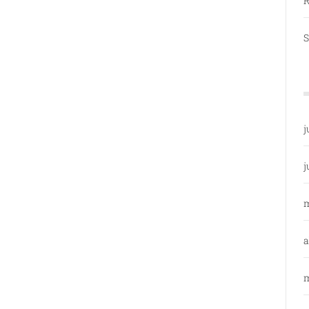
R
S
j
j
a
m