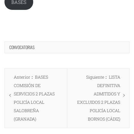
BASES
CONVOCATORIAS
Navegación
Entrada
Entrada
Anterior
BASES
Siguiente
LISTA
de
anterior:
siguiente:
COMISIÓN DE
DEFINITIVA
entradas
SERVICIOS 2 PLAZAS
ADMITIDOS Y
POLICÍA LOCAL
EXCLUIDOS 2 PLAZAS
SALOBREÑA
POLICÍA LOCAL
(GRANADA)
BORNOS (CÁDIZ)