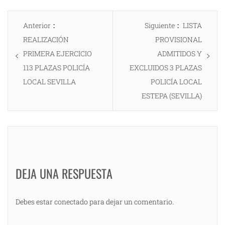
Navegación
Entrada
Entrada
Anterior
Siguiente
LISTA
de
anterior:
siguiente:
REALIZACIÓN
PROVISIONAL
entradas
PRIMERA EJERCICIO
ADMITIDOS Y
113 PLAZAS POLICÍA
EXCLUIDOS 3 PLAZAS
LOCAL SEVILLA
POLICÍA LOCAL
ESTEPA (SEVILLA)
DEJA UNA RESPUESTA
Debes estar conectado para dejar un comentario.