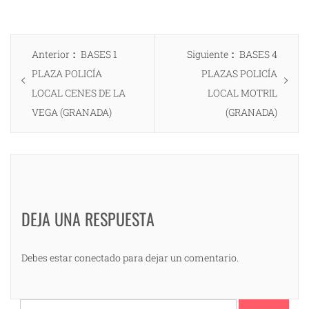
Navegación
Entrada
Entrada
Anterior
BASES 1
Siguiente
BASES 4
de
anterior:
siguiente:
PLAZA POLICÍA
PLAZAS POLICÍA
entradas
LOCAL CENES DE LA
LOCAL MOTRIL
VEGA (GRANADA)
(GRANADA)
DEJA UNA RESPUESTA
Debes estar conectado para dejar un comentario.
Buscar: